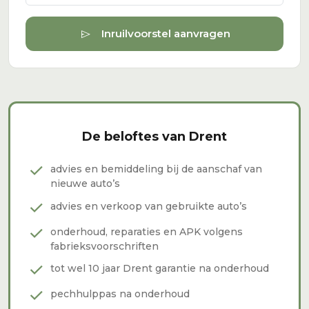
send
Inruilvoorstel aanvragen
De beloftes van Drent
check
advies en bemiddeling bij de aanschaf van
nieuwe auto’s
check
advies en verkoop van gebruikte auto’s
check
onderhoud, reparaties en APK volgens
fabrieksvoorschriften
check
tot wel 10 jaar Drent garantie na onderhoud
check
pechhulppas na onderhoud