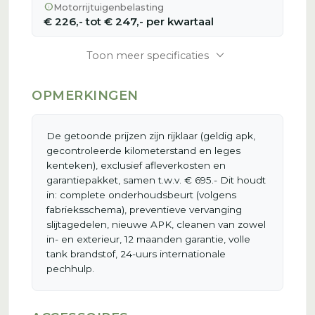
info
Motorrijtuigenbelasting
€ 226,- tot € 247,- per kwartaal
expand_more
Toon meer specificaties
OPMERKINGEN
De getoonde prijzen zijn rijklaar (geldig apk, 
gecontroleerde kilometerstand en leges 
kenteken), exclusief afleverkosten en 
garantiepakket, samen t.w.v. € 695.- Dit houdt 
in: complete onderhoudsbeurt (volgens 
fabrieksschema), preventieve vervanging 
slijtagedelen, nieuwe APK, cleanen van zowel 
in- en exterieur, 12 maanden garantie, volle 
tank brandstof, 24-uurs internationale 
pechhulp.