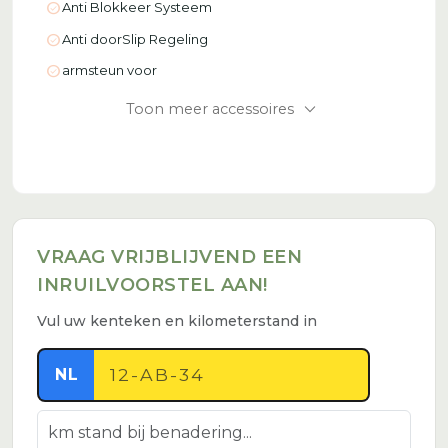
check_circle
Anti Blokkeer Systeem
check_circle
Anti doorSlip Regeling
check_circle
armsteun voor
expand_more
Toon meer accessoires
VRAAG VRIJBLIJVEND EEN
INRUILVOORSTEL AAN!
Vul uw kenteken en kilometerstand in
NL