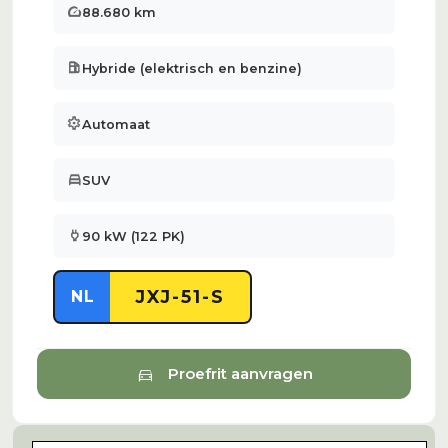
speed
88.680 km
local_gas_station
Hybride (elektrisch en benzine)
settings
Automaat
directions_car
SUV
power
90 kW (122 PK)
JXJ-51-S
NL
directions_car
Proefrit aanvragen