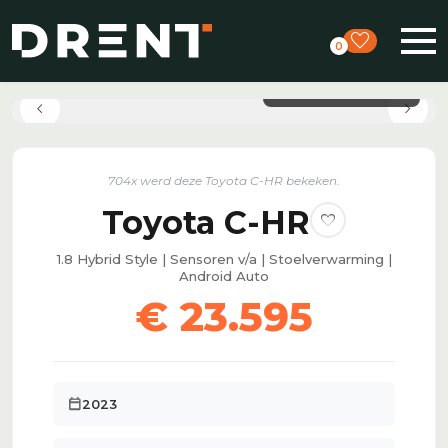
favorite
0
photo_library
Bekijk alle foto's
chevron_left
chevron_right
704
x werd deze Toyota C-HR bekeken.
Toyota C-HR
favorite
1.8 Hybrid Style | Sensoren v/a | Stoelverwarming |
Android Auto
€ 23.595
calendar_today
2023