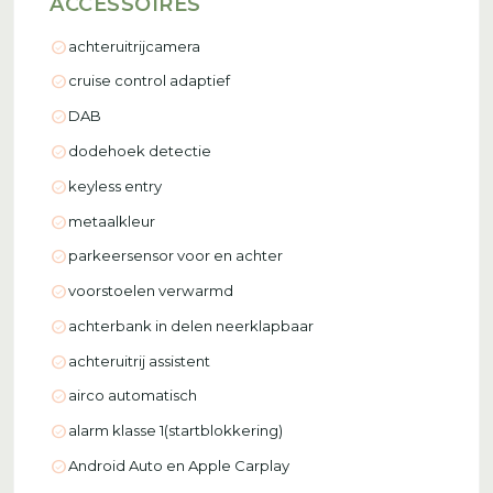
ACCESSOIRES
check_circle
achteruitrijcamera
check_circle
cruise control adaptief
check_circle
DAB
check_circle
dodehoek detectie
check_circle
keyless entry
check_circle
metaalkleur
check_circle
parkeersensor voor en achter
check_circle
voorstoelen verwarmd
check_circle
achterbank in delen neerklapbaar
check_circle
achteruitrij assistent
check_circle
airco automatisch
check_circle
alarm klasse 1(startblokkering)
check_circle
Android Auto en Apple Carplay