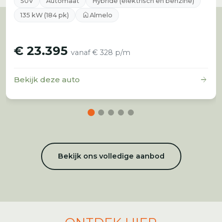
SUV
Automaat
Hybride (elektrisch en benzine)
home
135 kW (184 pk)
Almelo
€ 23.395
vanaf € 328 p/m
arrow_forward
Bekijk deze auto
Bekijk ons volledige aanbod