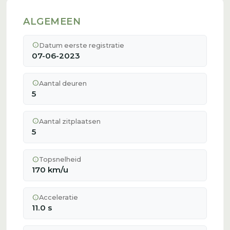
ALGEMEEN
info
Datum eerste registratie
07-06-2023
info
Aantal deuren
5
info
Aantal zitplaatsen
5
info
Topsnelheid
170 km/u
info
Acceleratie
11.0 s