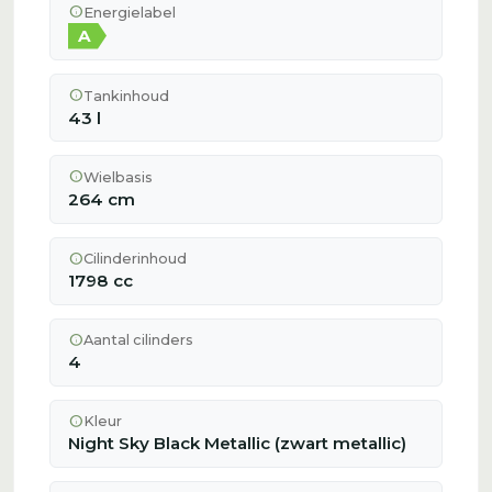
info
Energielabel
A
info
Tankinhoud
43 l
info
Wielbasis
264 cm
info
Cilinderinhoud
1798 cc
info
Aantal cilinders
4
info
Kleur
Night Sky Black Metallic (zwart metallic)